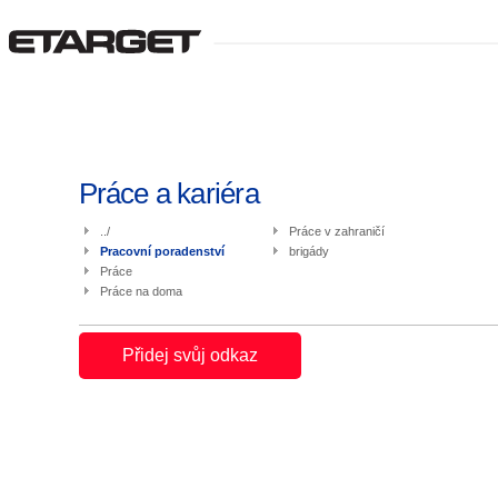
Práce a kariéra
../
Práce v zahraničí
Pracovní poradenství
brigády
Práce
Práce na doma
Přidej svůj odkaz