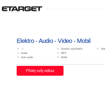
Elektro - Audio - Video - Mobil
../
Domácí spotřebiče
Vid
Audio
MP3
Auto audio
Mobil
Přidej svůj odkaz