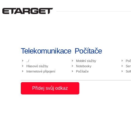
Telekomunikace  Počítače
../
Mobilní služby
Poč
Hlasové služby
Notebooky
Ser
Internetové připojení
Počítače
Sof
Přidej svůj odkaz