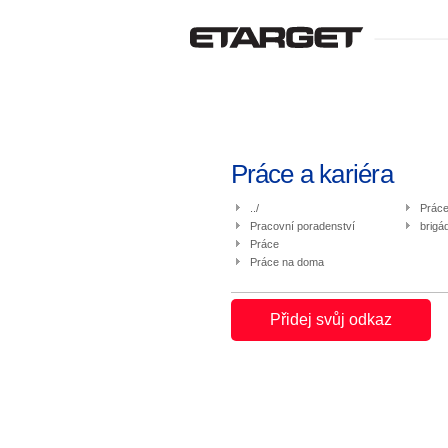
Práce a kariéra
../
Práce
Pracovní poradenství
brigá
Práce
Práce na doma
Přidej svůj odkaz