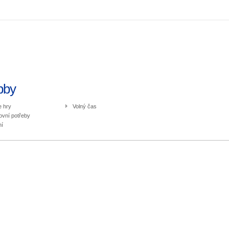
bby
e hry
Volný čas
ovní potřeby
í