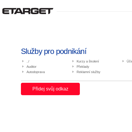
Služby pro podnikání
../
Kurzy a školení
Úče
Auditor
Překlady
Autodoprava
Reklamní služby
Přidej svůj odkaz