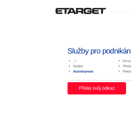
Služby pro podnikán
../
Kurzy
Auditor
Překl
Autodoprava
Rekla
Přidej svůj odkaz