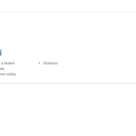
í
 a školení
Účetnictví
ady
mní služby