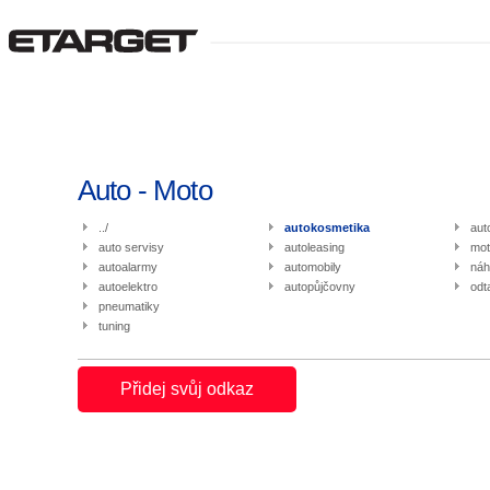
Auto - Moto
../
autokosmetika
aut
auto servisy
autoleasing
mot
autoalarmy
automobily
náh
autoelektro
autopůjčovny
odt
pneumatiky
tuning
Přidej svůj odkaz