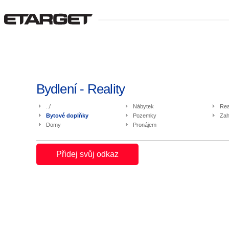
Bydlení - Reality
../
Nábytek
Rea
Bytové doplňky
Pozemky
Zah
Domy
Pronájem
Přidej svůj odkaz