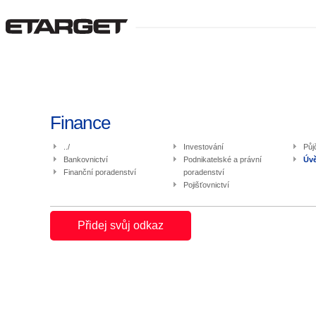
Finance
../
Investování
Půj
Bankovnictví
Podnikatelské a právní
Úvě
Finanční poradenství
poradenství
Pojišťovnictví
Přidej svůj odkaz