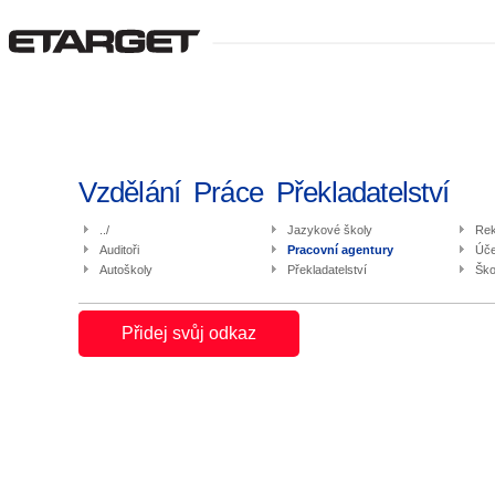
Vzdělání  Práce  Překladatelství
../
Jazykové školy
Rek
Auditoři
Pracovní agentury
Úče
Autoškoly
Překladatelství
Ško
Přidej svůj odkaz