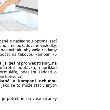
paně s následnou optimalizací
dosahujeme požadované výsledky.
nastaví tak, aby vaše reklamy
rozpočet na takovou kampaň 75
 je ideální pro webstránky, na
krétní poptávku, například
formuláře, odeslání žádosti o
í konverzí).
skaná v kampani nebudou
 jako se to může stát v jiných
 je potřebné na vaše stránky
.