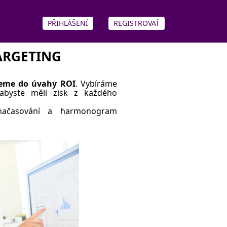
PŘIHLÁŠENÍ
REGISTROVAŤ
ARGETING
eme do úvahy ROI
. Vybíráme
abyste měli zisk z každého
načasování a harmonogram