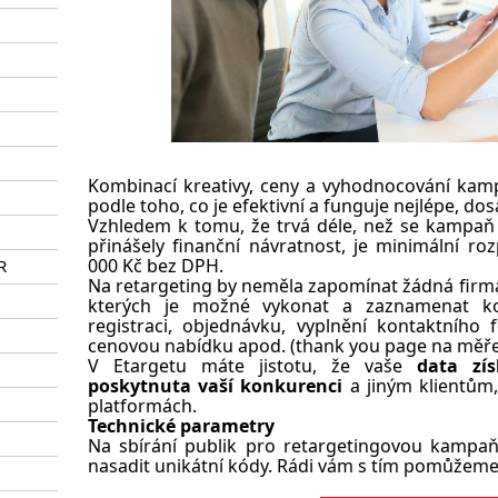
Kombinací kreativy, ceny a vyhodnocování kam
podle toho, co je efektivní a funguje nejlépe, 
Vzhledem k tomu, že trvá déle, než se kampaň 
přinášely finanční návratnost, je minimální 
000 Kč bez DPH.
R
Na retargeting by neměla zapomínat žádná firma,
kterých je možné vykonat a zaznamenat kon
registraci, objednávku, vyplnění kontaktního 
cenovou nabídku apod. (thank you page na měřen
V Etargetu máte jistotu, že vaše
data zí
poskytnuta vaší konkurenci
a jiným klientům,
platformách.
Technické parametry
Na sbírání publik pro retargetingovou kampaň
nasadit unikátní kódy. Rádi vám s tím pomůžeme